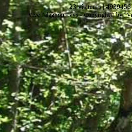
23 visiteurs | 4939456
-
Vive l'alagnon -
vvs
Copyright© by "Vir