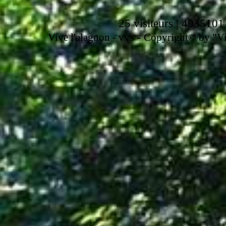
25 visiteurs | 4935101
-
Vive l'alagnon -
vvs
Copyright© by "Vir