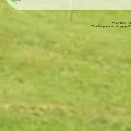
12 visiteurs | 4
-
Vive l'alagnon -
vvs
Copyright© 