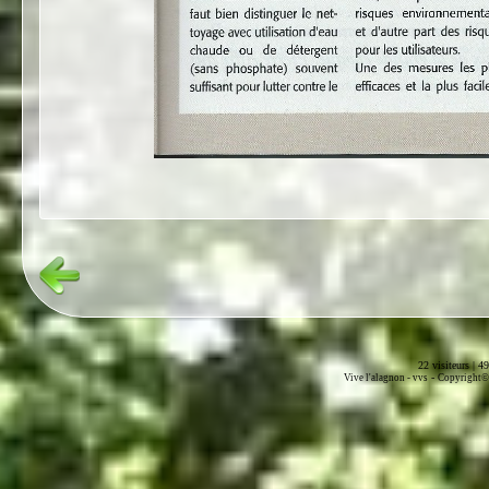
22 visiteurs | 4
-
Vive l'alagnon -
vvs
Copyright© 