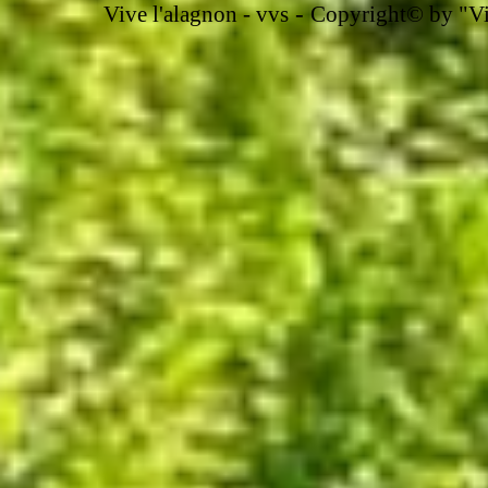
-
Vive l'alagnon -
vvs
Copyright© by "Vir