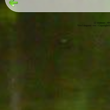
12 visiteurs | 4
-
Vive l'alagnon -
vvs
Copyright© 