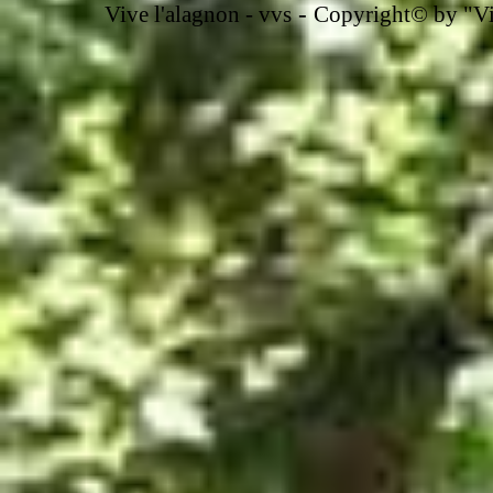
-
Vive l'alagnon -
vvs
Copyright© by "Vir