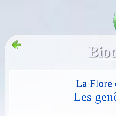
Biod
La Flore 
Les genê