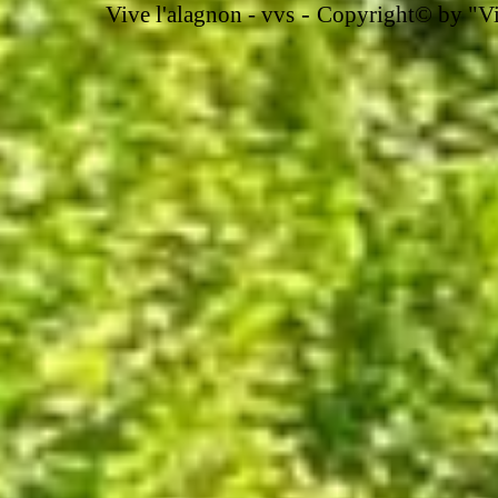
-
Vive l'alagnon -
vvs
Copyright© by "Vir