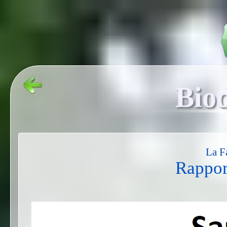
Biod
La F
Rappor