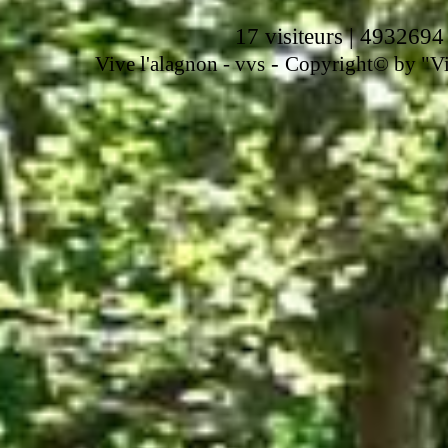
17 visiteurs | 4932694
-
Vive l'alagnon -
vvs
Copyright© by "Vir