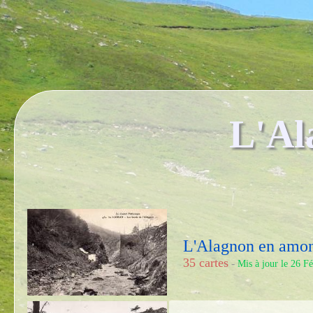
L'Al
L'Alagnon en amon
35 cartes
-
Mis à jour le 26 F