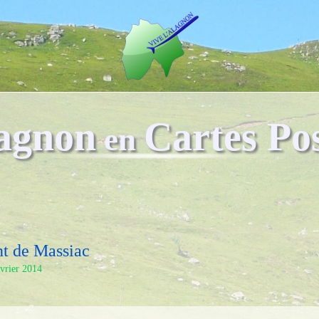
agnon
Cartes Pos
en
t de Massiac
évrier 2014