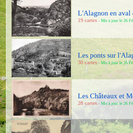
L'Alagnon en aval
19 cartes
-
Mis à jour le 26 F
Les ponts sur l'Al
30 cartes
-
Mis à jour le 26 F
Les Châteaux et M
28 cartes
-
Mis à jour le 26 F