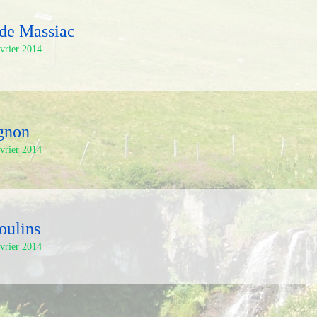
 de Massiac
évrier 2014
agnon
évrier 2014
oulins
évrier 2014