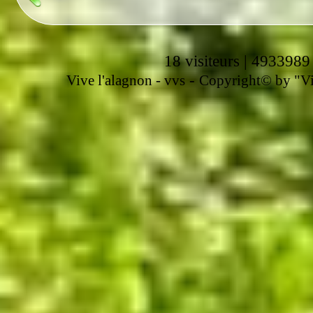
18 visiteurs | 4933989
-
Vive l'alagnon -
vvs
Copyright© by "Vir