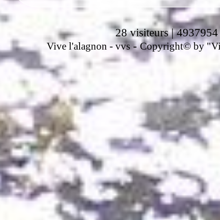
28 visiteurs | 4937954
-
Vive l'alagnon -
vvs
Copyright© by "Vir