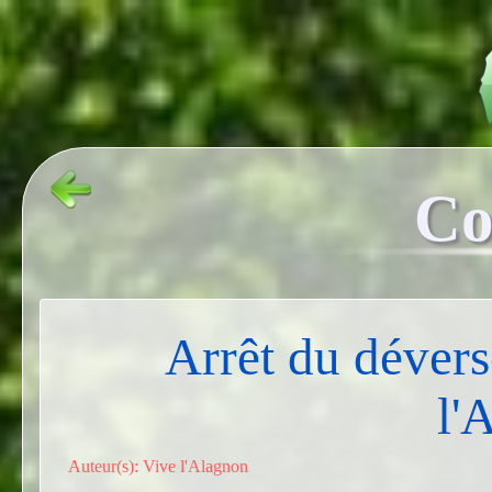
Co
Arrêt du dévers
l'
Auteur(s): Vive l'Alagnon