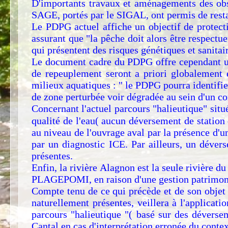
D'importants travaux et aménagements des obsta
SAGE, portés par le SIGAL, ont permis de restau
Le PDPG actuel affiche un objectif de protect
assurant que "la pêche doit alors être respectu
qui présentent des risques génétiques et sanitai
Le document cadre du PDPG offre cependant une 
de repeuplement seront a priori globalement 
milieux aquatiques : " le PDPG pourra identifie
de zone perturbée voir dégradée au sein d'un c
Concernant l'actuel parcours "halieutique" sit
qualité de l'eau( aucun déversement de station
au niveau de l'ouvrage aval par la présence d'u
par un diagnostic ICE. Par ailleurs, un dévers
présentes.
Enfin, la rivière Alagnon est la seule rivière 
PLAGEPOMI, en raison d'une gestion patrimonia
Compte tenu de ce qui précède et de son objet s
naturellement présentes, veillera à l'applicati
parcours "halieutique "( basé sur des déversem
Cantal en cas d'interprétation erronée du conte