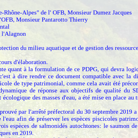
gne-Rhône-Alpes" de l' OFB, Monsieur Dumez Jacques
l'OFB, Monsieur Pantarotto Thierry
ntal
 l'Alagnon
otection du milieu aquatique et de gestion des ressour
ours d'élaboration.
ante quant à la formulation de ce PDPG, qui devra log
 c'est à dire rendre ce document compatible avec la
cole de type patrimonial, comme cela avait été précon
e dynamique de réponse aux objectifs de qualité du 
t écologique des masses d'eau, a été mise en place au tr
ouvé par l'arrêté préfectoral du 30 septembre 2019 a 
 l'eau afin de préserver les espèces piscicoles patrim
trois espèces de salmonidés autochtones: le saumon de l
iques en 2019.