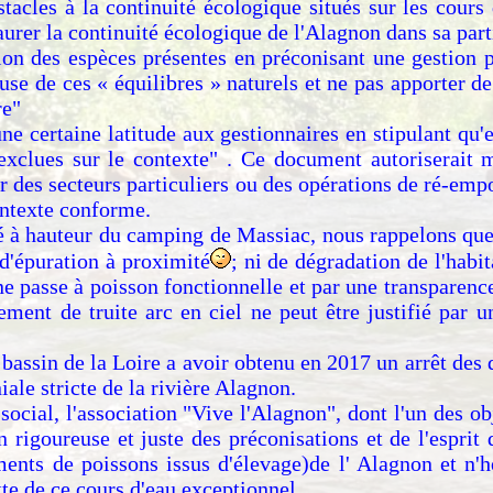
cles à la continuité écologique situés sur les cours d'
rer la continuité écologique de l'Alagnon dans sa part
ion des espèces présentes en préconisant une gestion 
euse de ces « équilibres » naturels et ne pas apporter 
re"
certaine latitude aux gestionnaires en stipulant qu'e
exclues sur le contexte" . Ce document autoriserait m
r des secteurs particuliers ou des opérations de ré-emp
ontexte conforme.
ué à hauteur du camping de Massiac, nous rappelons que 
 d'épuration à proximité
; ni de dégradation de l'habit
ne passe à poisson fonctionnelle et par une transparen
ement de truite arc en ciel ne peut être justifié par 
du bassin de la Loire a avoir obtenu en 2017 un arrêt de
le stricte de la rivière Alagnon.
ocial, l'association "Vive l'Alagnon", dont l'un des obj
on rigoureuse et juste des préconisations et de l'esprit
ents de poissons issus d'élevage)de l' Alagnon et n'h
xte de ce cours d'eau exceptionnel.