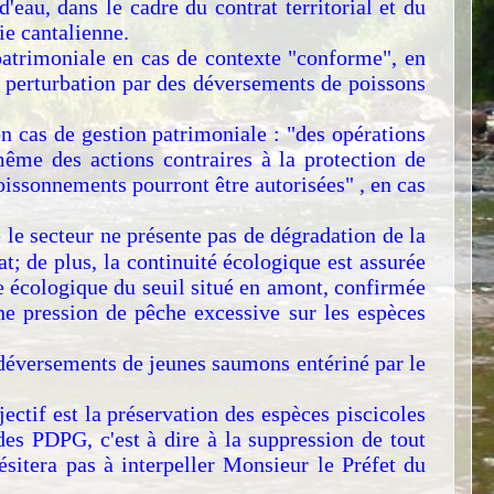
eau, dans le cadre du contrat territorial et du
ie cantalienne.
patrimoniale en cas de contexte "conforme", en
de perturbation par des déversements de poissons
n cas de gestion patrimoniale : "des opérations
ême des actions contraires à la protection de
oissonnements pourront être autorisées" , en cas
le secteur ne présente pas de dégradation de la
at; de plus, la continuité écologique est assurée
ce écologique du seuil situé en amont, confirmée
une pression de pêche excessive sur les espèces
s déversements de jeunes saumons entériné par le
ectif est la préservation des espèces piscicoles
 des PDPG, c'est à dire à la suppression de tout
ésitera pas à interpeller Monsieur le Préfet du