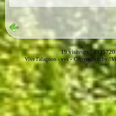
19 visiteurs | 4935720
-
Vive l'alagnon -
vvs
Copyright© by "Vir