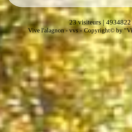
23 visiteurs | 4934822
-
Vive l'alagnon -
vvs
Copyright© by "Vir