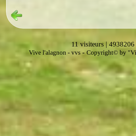
11 visiteurs | 4938206
-
Vive l'alagnon -
vvs
Copyright© by "Vir