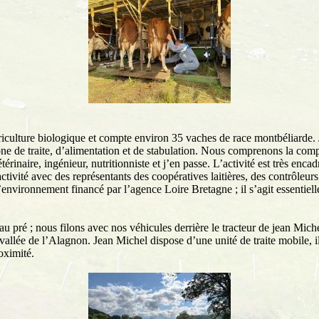
griculture biologique et compte environ 35 vaches de race montbéliarde. J
 zone de traite, d’alimentation et de stabulation. Nous comprenons la com
étérinaire, ingénieur, nutritionniste et j’en passe. L’activité est très en
’activité avec des représentants des coopératives laitières, des contrôleur
environnement financé par l’agence Loire Bretagne ; il s’agit essentiell
 au pré ; nous filons avec nos véhicules derrière le tracteur de jean Mich
vallée de l’Alagnon. Jean Michel dispose d’une unité de traite mobile, 
oximité.