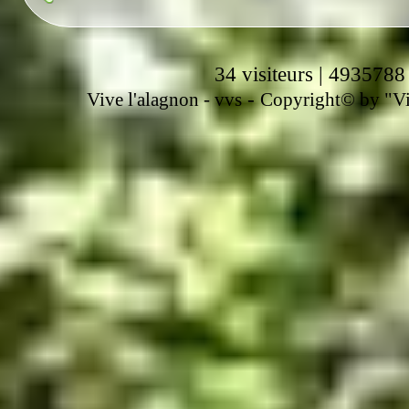
34 visiteurs | 4935788
-
Vive l'alagnon -
vvs
Copyright© by "Vir