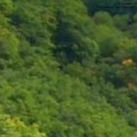
18 visiteurs | 4
-
Vive l'alagnon -
vvs
Copyright© 