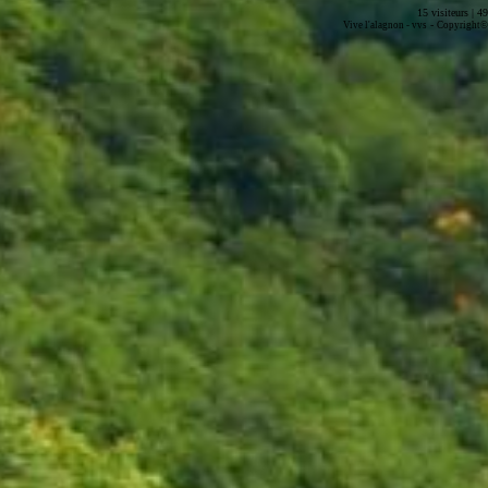
15 visiteurs | 4
-
Vive l'alagnon -
vvs
Copyright© 