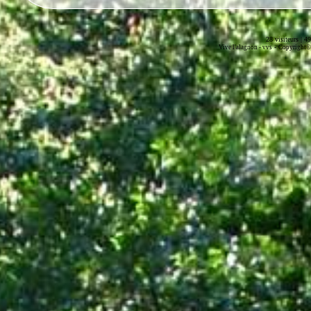
28 visiteurs | 4
-
Vive l'alagnon -
vvs
Copyright© 