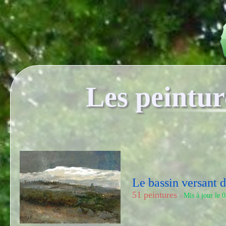
Les peintur
Le bassin versant 
51 peintures
-
Mis à jour le