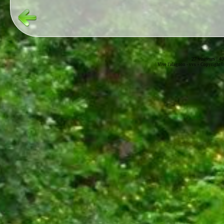
27 visiteurs | 4
-
Vive l'alagnon -
vvs
Copyright© 