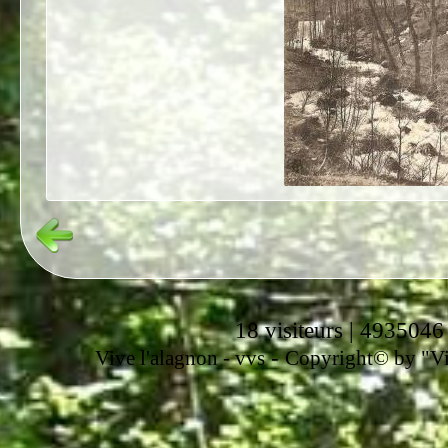
18 visiteurs | 4935046
-
Vive l'alagnon -
vvs
Copyright© by "Vir