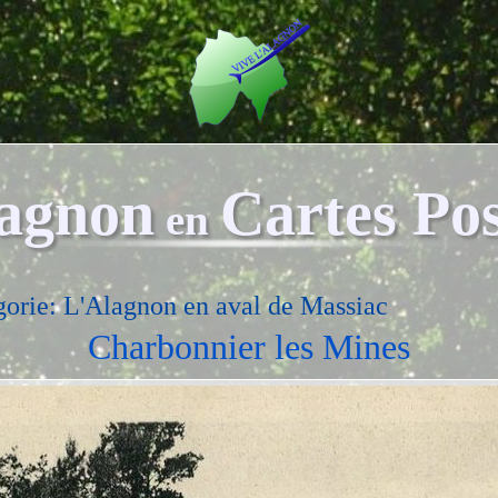
agnon
Cartes Pos
en
gorie: L'Alagnon en aval de Massiac
Charbonnier les Mines