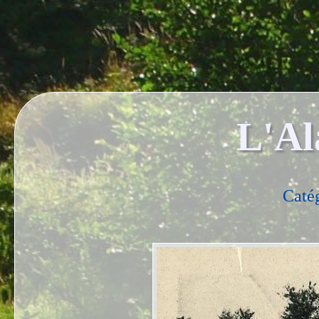
L'Al
Caté