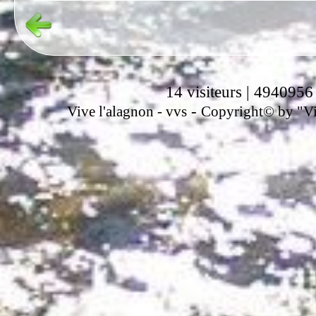
14 visiteurs | 4940956
-
Vive l'alagnon -
vvs
Copyright© by "Vir