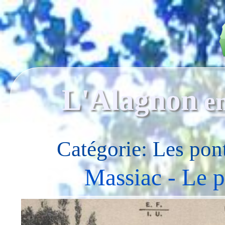
L'Alagnon
e
Catégorie: Les pon
Massiac - Le p