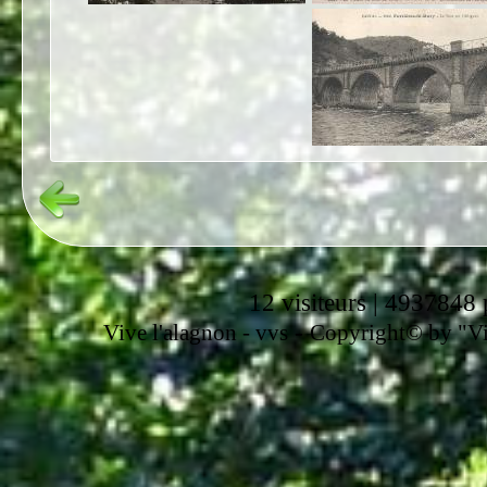
12 visiteurs | 4937848 
-
Vive l'alagnon -
vvs
Copyright© by "Vir