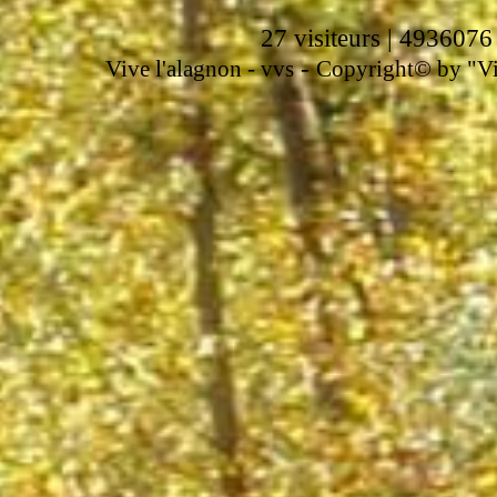
27 visiteurs | 4936076
-
Vive l'alagnon -
vvs
Copyright© by "Vir