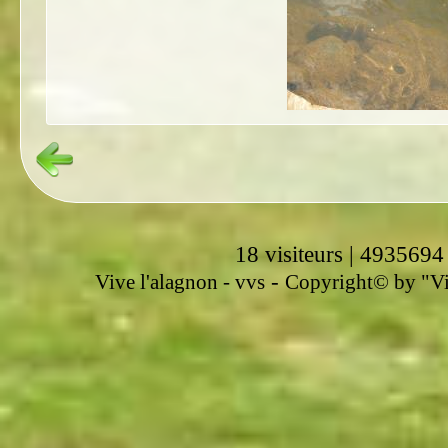
18 visiteurs | 4935694
-
Vive l'alagnon -
vvs
Copyright© by "Vir