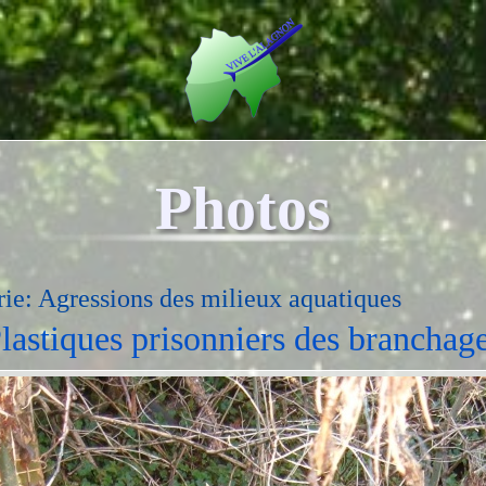
Photos
ie: Agressions des milieux aquatiques
lastiques prisonniers des branchag