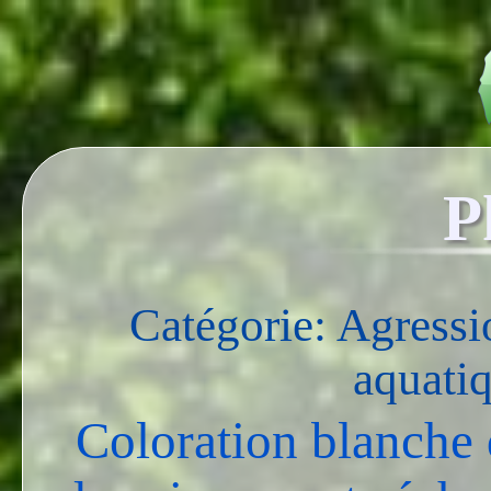
P
Catégorie: Agressi
aquati
Coloration blanche 