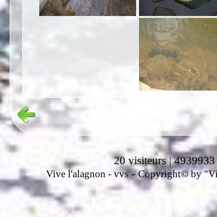
20 visiteurs | 4939933
-
Vive l'alagnon -
vvs
Copyright© by "Vir