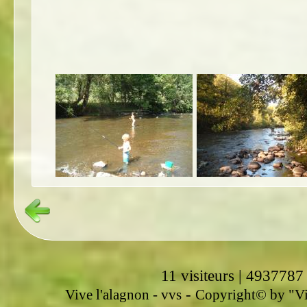
11 visiteurs | 4937787
-
Vive l'alagnon -
vvs
Copyright© by "Vir