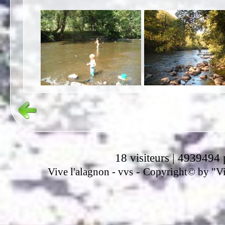
18 visiteurs | 4939494 
-
Vive l'alagnon -
vvs
Copyright© by "Vir