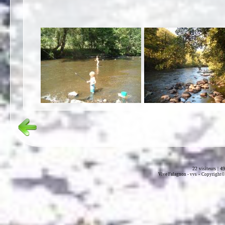
22 visiteurs | 4
-
Vive l'alagnon -
vvs
Copyright© 