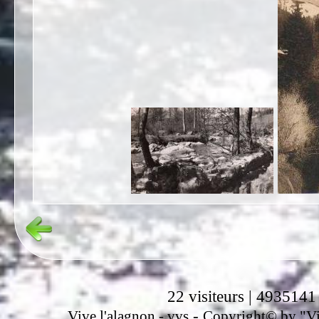
22 visiteurs | 4935141
-
Vive l'alagnon -
vvs
Copyright© by "Vir