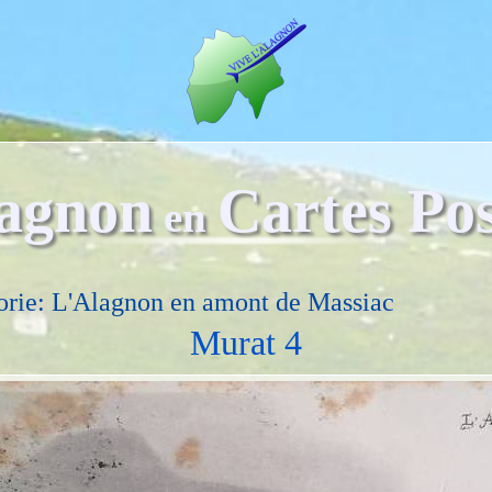
agnon
Cartes Pos
en
orie: L'Alagnon en amont de Massiac
Murat 4