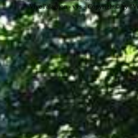
-
Vive l'alagnon -
vvs
Copyright© by "Vir