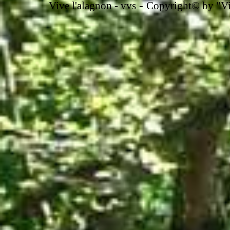
-
Vive l'alagnon -
vvs
Copyright© by "Vir