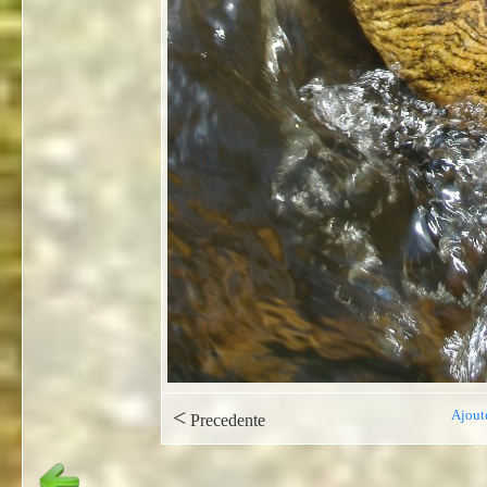
<
Ajout
Precedente