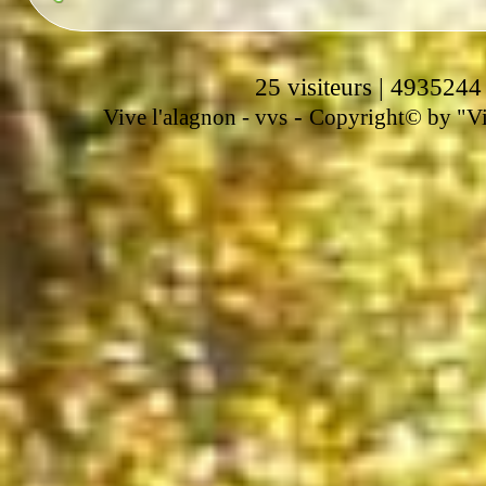
25 visiteurs | 4935244
-
Vive l'alagnon -
vvs
Copyright© by "Vir