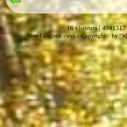
16 visiteurs | 4941517
-
Vive l'alagnon -
vvs
Copyright© by "Vir