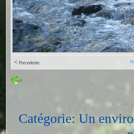
<
Aj
Precedente
Catégorie: Un envir
p