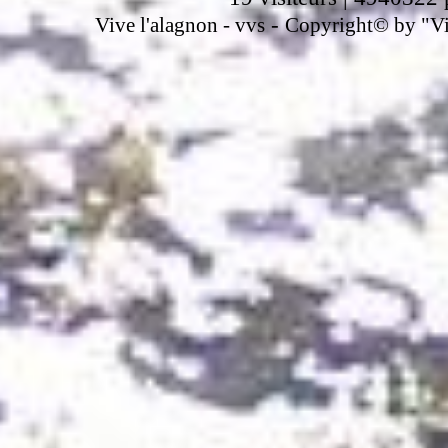
-
Vive l'alagnon -
vvs
Copyright© by "Vir