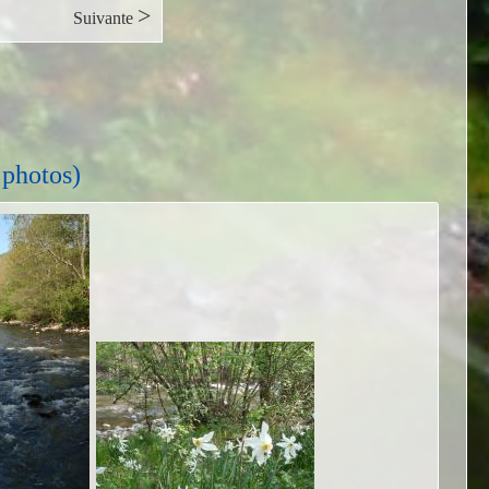
>
Suivante
 photos)