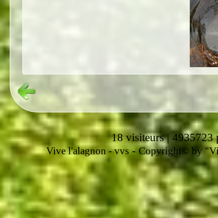
18 visiteurs | 4935723 
-
Vive l'alagnon -
vvs
Copyright© by "Vir