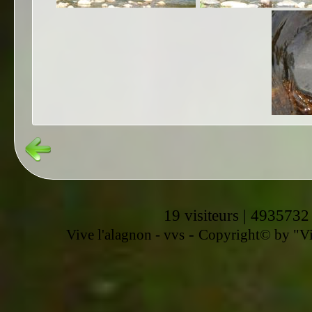
19 visiteurs | 4935732
-
Vive l'alagnon -
vvs
Copyright© by "Vir