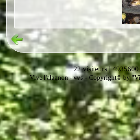
22 visiteurs | 4935600
-
Vive l'alagnon -
vvs
Copyright© by "Vir