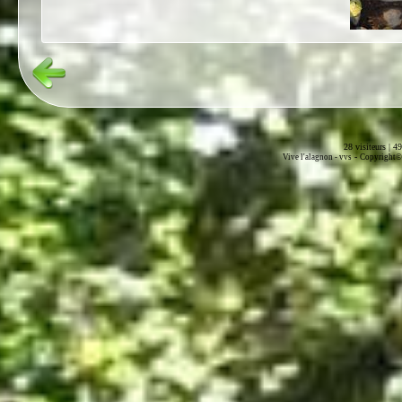
28 visiteurs | 4
-
Vive l'alagnon -
vvs
Copyright© 