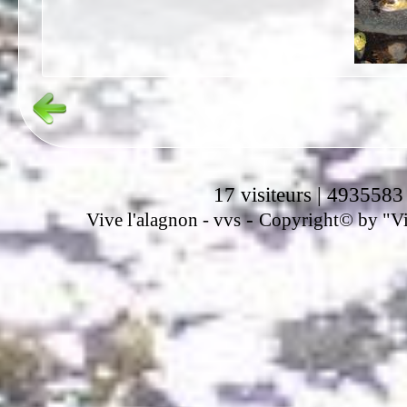
17 visiteurs | 4935583
-
Vive l'alagnon -
vvs
Copyright© by "Vir