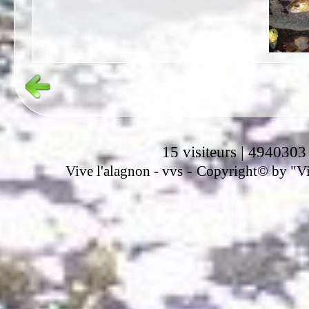
15 visiteurs | 4940303
-
Vive l'alagnon -
vvs
Copyright© by "Vir