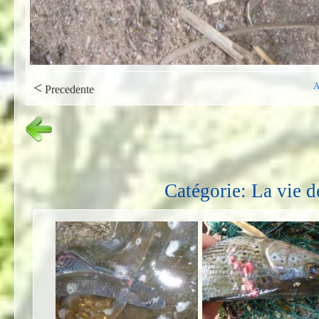
<
A
Precedente
Catégorie: La vie d