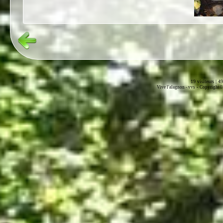
19 visiteurs | 4
-
Vive l'alagnon -
vvs
Copyright© 