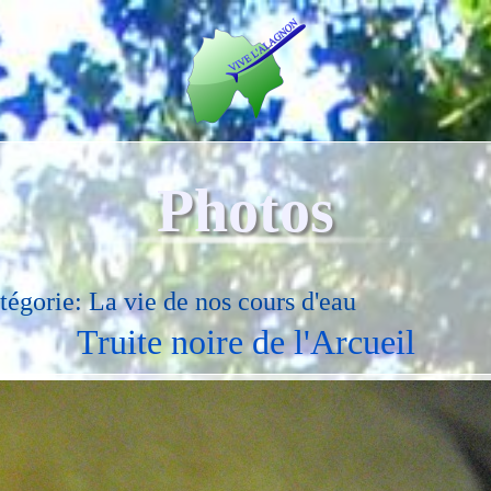
Photos
tégorie: La vie de nos cours d'eau
Truite noire de l'Arcueil