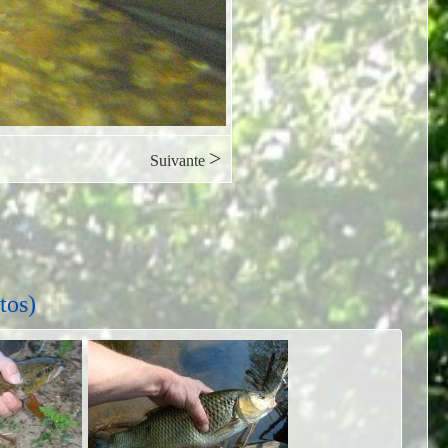
>
Suivante
tos)